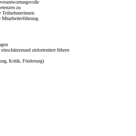
 verantwortungsvolle
petenzen zu
ie Teilnehmerinnen
 Mitarbeiterführung.
ngen
einschätzenund zielorientiert führen
ung, Kritik, Förderung)